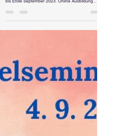
Frühbucherrabatt 10 % CHF 756- statt CHF 840.-
bis Ende September 2023. Online Ausbildung...