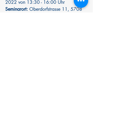
2022 von 13:30 - 16:00 Uhr
Seminarort:
 Oberdorfstrasse 11, 5708 
Birrwil 
Seminarkosten
: Zwei Tagen inklusive 
Persönliche mediale Beratung: CHF 
560.- 
10 % Frühbucherrabatt bei Zahlung bis 
spätestens am 30.5.2022
Ich freue mich auf Deine Anmeldung 
unter Tel. 076 581 14 12 oder per E-
Mail
 info@danielaschenkel.ch
Spirituelle Seminare
Aktuelle Beiträge
Alle ansehen