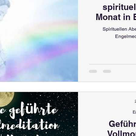
spiritue
Monat in 
Spirituellen Ab
Engelmedi
E
Geführ
Vollmo