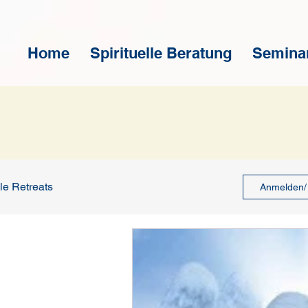
Home
Spirituelle Beratung
Semina
lle Retreats
Anmelden/ 
Engelgruppe
medium degli angeli
 Vortäge
Spirituelle Vortäge