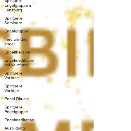
Spirituelle
Engelgruppe in
Lenzburg
Spirituelle
Seminare
Engelgruppe
medium degli
angeli
Engeltherapie
Engelmeditation
bei Vollmond
Spirituelle
Vortäge
Spirituelle
Vortäge
Engel Rituale
Spirituelle
Engelgruppe
Engelmeditation
Ausbildung