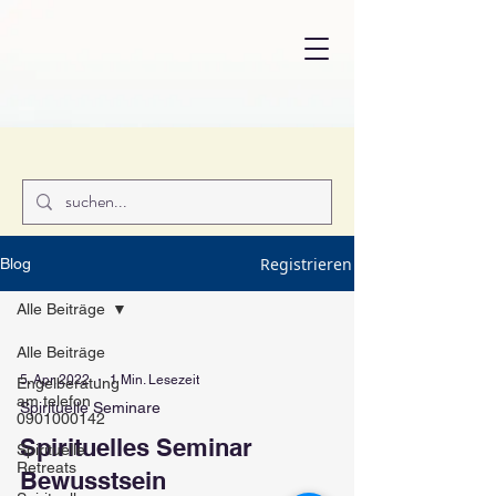
Registrieren
Blog
Alle Beiträge
Alle Beiträge
5. Apr. 2022
1 Min. Lesezeit
Engelberatung
am telefon
Spirituelle Seminare
0901000142
Spirituelles Seminar
Spirituelle
Retreats
Bewusstsein