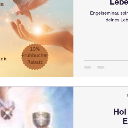
Lebe
Engelseminar, spir
deines Leb
1
Hol
E