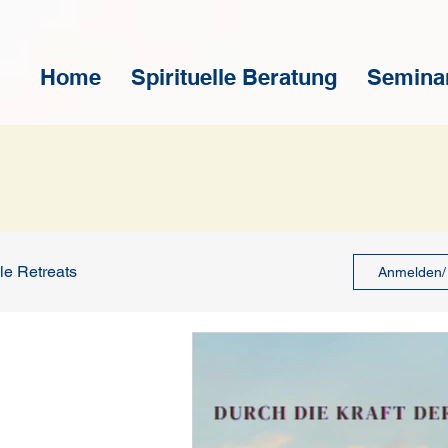
Home
Spirituelle Beratung
Semina
lle Retreats
Anmelden/ 
Engelgruppe
medium degli angeli
 Vortäge
Spirituelle Vortäge