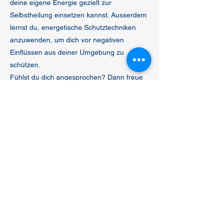
deine eigene Energie gezielt zur
Selbstheilung einsetzen kannst. Ausserdem
lernst du, energetische Schutztechniken
anzuwenden, um dich vor negativen
Einflüssen aus deiner Umgebung zu
schützen.
Fühlst du dich angesprochen? Dann freue
ich mich auf deine Anmeldung!
Anmeldung: Telefon 076 581 14 12 oder per
E-Mail: info@danielaschenkel.ch
Kursbetrag: CHF 350.- Buchung über das
Ticket Services oder über
Banküberweisung, spätestens 10 Tagen vor
Kursbeginn.
Kontaktangaben