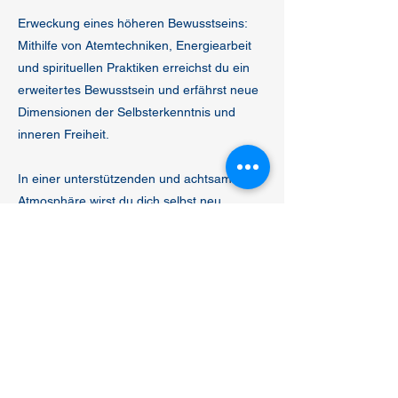
Erweckung eines höheren Bewusstseins:
Mithilfe von Atemtechniken, Energiearbeit
und spirituellen Praktiken erreichst du ein
erweitertes Bewusstsein und erfährst neue
Dimensionen der Selbsterkenntnis und
inneren Freiheit.
In einer unterstützenden und achtsamen
Atmosphäre wirst du dich selbst neu
entdecken und die transformative Kraft
deines Herzens erfahren.
Fühlst du dich angesprochen? Dann freue
ich mich, auf deine Anmeldung!
Anmeldung: Telefon 076 581 14 12 oder per
E-Mail: info@danielaschenkel.ch
Beitrag. CHF 320.- zu begleichen 30 Tagen
vor Kursbeginn.