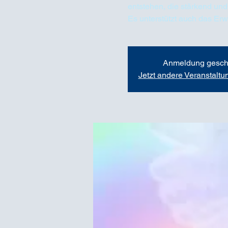
entstehen, die stärkend und
Es unterstützt auch das Er
Anmeldung gesch
Jetzt andere Veranstalt