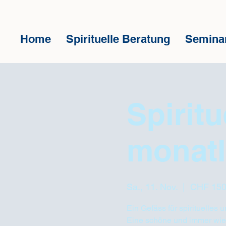
Home
Spirituelle Beratung
Semina
Spirit
monatl
Sa., 11. Nov.
  |  
CHF 150.
Ein Gefäss für spirituelles
Eine schöne und immer wie