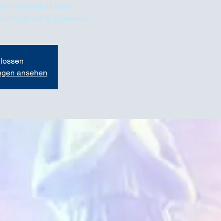
 heilend wirken kann.
wachen in der 5. Dimension
lossen
ungen ansehen