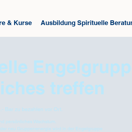
re & Kurse
Ausbildung Spirituelle Beratu
uelle Engelgrup
iches treffen
- Bar zu bezahlen vor Ort.
 und persönliches Wachstum.
der neu Gruppenenergie wird in der Engelgruppe