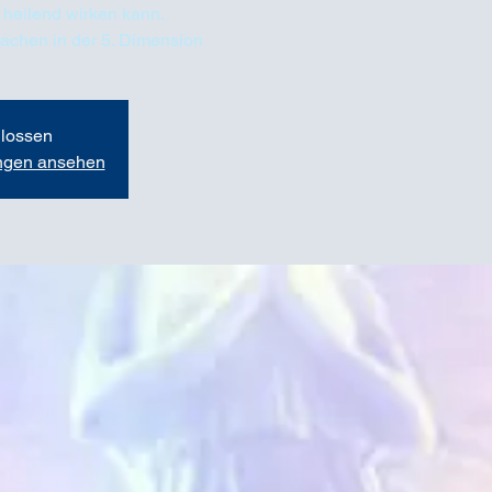
 heilend wirken kann.
wachen in der 5. Dimension
lossen
ungen ansehen