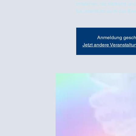
entstehen, die stärkend und
Es unterstützt auch das Er
Anmeldung gesch
Jetzt andere Veranstalt