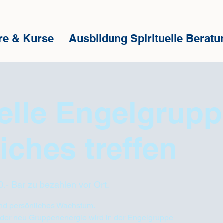
re & Kurse
Ausbildung Spirituelle Beratu
uelle Engelgrup
iches treffen
.- Bar zu bezahlen vor Ort.
 und persönliches Wachstum.
der neu Gruppenenergie wird in der Engelgruppe