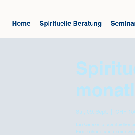
Home
Spirituelle Beratung
Semina
Spirit
monatl
Sa., 09. Sept.
  |  
CHF 150
Ein Gefäss für spirituelles
Eine schöne und immer wie