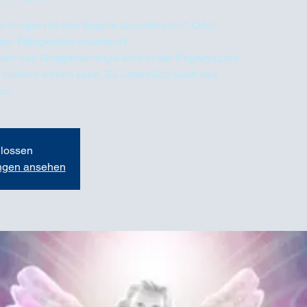
 inniger mit den Engeln zu verbinden? Oder
len Fähigkeiten erweitern?
der neu Gruppenenergie wird in der Engelgruppe
 heilend wirken kann. Es unterstützt auch das
ion
lossen
ungen ansehen