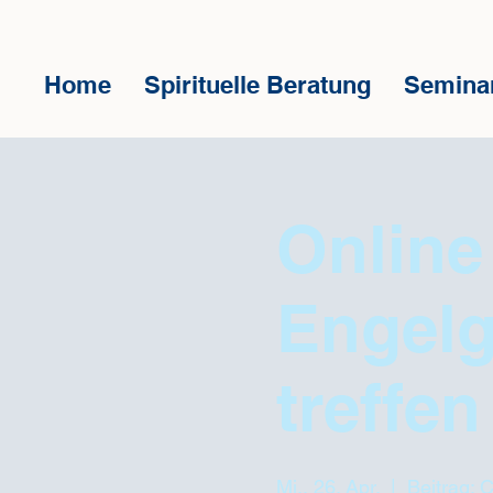
Home
Spirituelle Beratung
Semina
Online 
Engelg
treffen
Mi., 26. Apr.
  |  
Beitrag: 