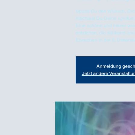
Spürst Du den Wünsch, Dich
möchtest Du Deine spirituel
Eine schöne und immer wie
entstehen, die stärkend und
Erwachen in der 5. Dimens
Anmeldung gesch
Jetzt andere Veranstalt