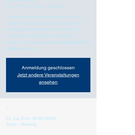
Do., 04. Juli
  |  
Zoom - Meeting
In diesem Engelsseminar lernst Du, auf
einfacher Art und Weise, wie Du Dich mit
den Engeln verbinden kannst, und die
himmlischen Botschaften empfangen
kannst. Inkl. eine persönliche Engelbotschaft
geschenkt dazu.
Anmeldung geschlossen
Jetzt andere Veranstaltungen
ansehen
.
04. Juli 2024, 20:00 MESZ
Zoom - Meeting