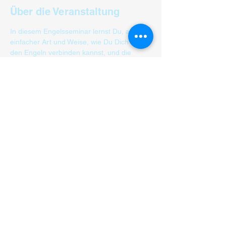
Über die Veranstaltung
In diesem Engelsseminar lernst Du, auf 
einfacher Art und Weise, wie Du Dich mit 
den Engeln verbinden kannst, und die 
himmlischen Botschaften  empfangen 
kannst. Inkl. eine persönliche 
Engelbotschaft geschenkt dazu.
Hilft bei:
   Verbindung zu Deiner Seelenkraft 
stärken
   Seelen familien  erkennen
    Seelenplan erkennen
    Berufung finden 
Mehr anzeigen
Diese Veranstaltung teilen