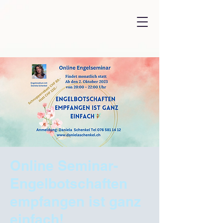
Online Seminar-
Engelbotschaften
empfangen ist ganz
einfach!