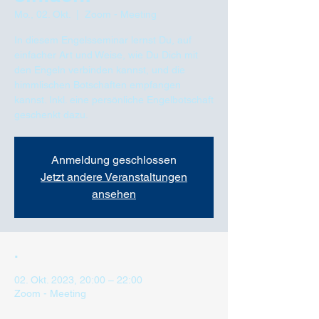
Mo., 02. Okt.
  |  
Zoom - Meeting
In diesem Engelsseminar lernst Du, auf
einfacher Art und Weise, wie Du Dich mit
den Engeln verbinden kannst, und die
himmlischen Botschaften empfangen
kannst. Inkl. eine persönliche Engelbotschaft
geschenkt dazu.
Anmeldung geschlossen
Jetzt andere Veranstaltungen
ansehen
.
02. Okt. 2023, 20:00 – 22:00
Zoom - Meeting