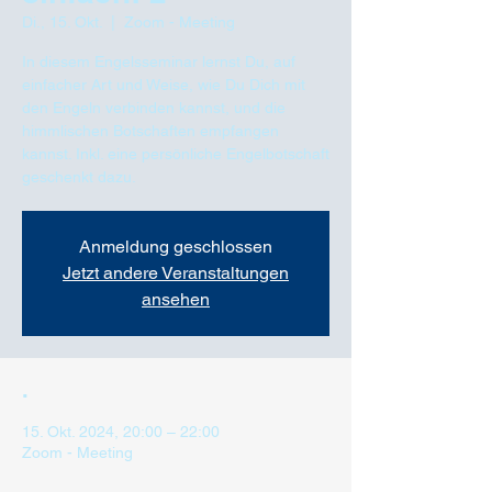
Di., 15. Okt.
  |  
Zoom - Meeting
In diesem Engelsseminar lernst Du, auf
einfacher Art und Weise, wie Du Dich mit
den Engeln verbinden kannst, und die
himmlischen Botschaften empfangen
kannst. Inkl. eine persönliche Engelbotschaft
geschenkt dazu.
Anmeldung geschlossen
Jetzt andere Veranstaltungen
ansehen
.
15. Okt. 2024, 20:00 – 22:00
Zoom - Meeting