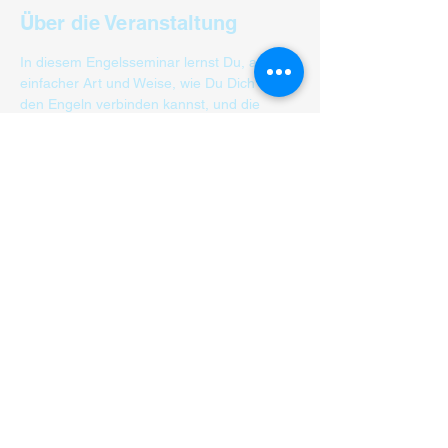
Über die Veranstaltung
In diesem Engelsseminar lernst Du, auf 
einfacher Art und Weise, wie Du Dich mit 
den Engeln verbinden kannst, und die 
himmlischen Botschaften  empfangen 
kannst. Inkl. eine persönliche 
Engelbotschaft geschenkt dazu.
Hilft bei:
   Verbindung zu Deiner Seelenkraft 
stärken
   Seelen familien  erkennen
    Seelenplan erkennen
    Berufung finden 
Mehr anzeigen
Diese Veranstaltung teilen