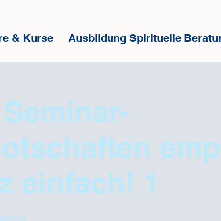
re & Kurse
Ausbildung Spirituelle Beratu
 Seminar-
otschaften em
z einfach! 1
eeting