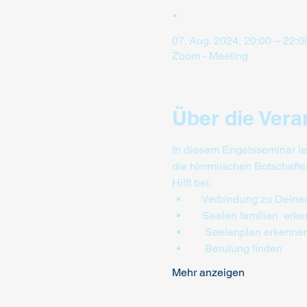
.
07. Aug. 2024, 20:00 – 22:0
Zoom - Meeting
Über die Vera
In diesem Engelsseminar ler
die himmlischen Botschaften
Hilft bei:
   Verbindung zu Deiner
   Seelen familien  erk
    Seelenplan erkenne
    Berufung finden 
Mehr anzeigen