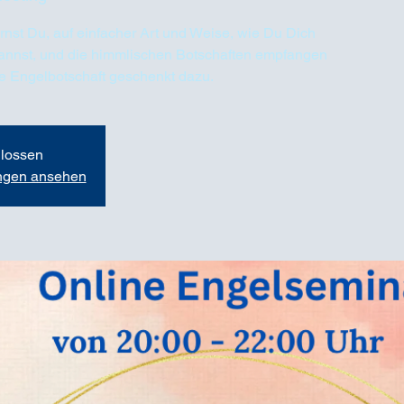
nst Du, auf einfacher Art und Weise, wie Du Dich
annst, und die himmlischen Botschaften empfangen
che Engelbotschaft geschenkt dazu.
lossen
ungen ansehen