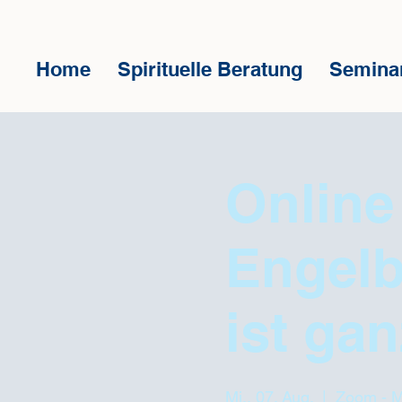
Home
Spirituelle Beratung
Semina
Online
Engelb
ist gan
Mi., 07. Aug.
  |  
Zoom - M