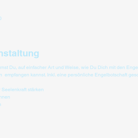
0
nstaltung
nst Du, auf einfacher Art und Weise, wie Du Dich mit den Enge
  empfangen kannst. Inkl. eine persönliche Engelbotschaft ges
 Seelenkraft stärken
ennen
n