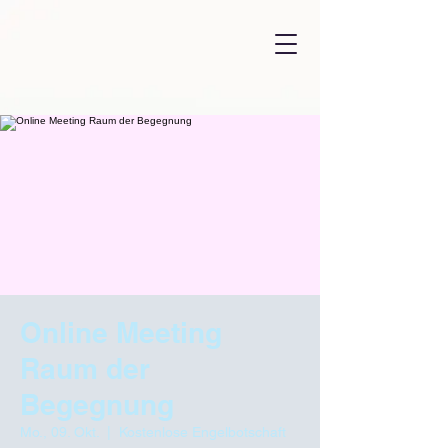
Online Meeting
Raum der
Begegnung
Mo., 09. Okt.
  |  
Kostenlose Engelbotschaft