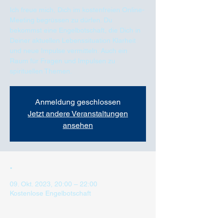
Ich freue mich, Dich im kostenfreien Online-
Meeting begrüssen zu dürfen. Du
bekommst eine Engelbotschaft, die Dich in
Deiner aktuellen Lebenssituation Klarheit
und neue Impulse vermitteln. Auch ein
Raum für Fragen und Impulsen zu
spirituellen Themen.
Anmeldung geschlossen
Jetzt andere Veranstaltungen
ansehen
.
09. Okt. 2023, 20:00 – 22:00
Kostenlose Engelbotschaft