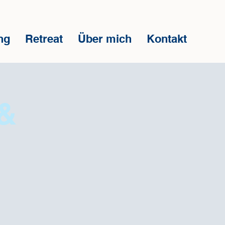
ng
Retreat
Über mich
Kontakt
 &