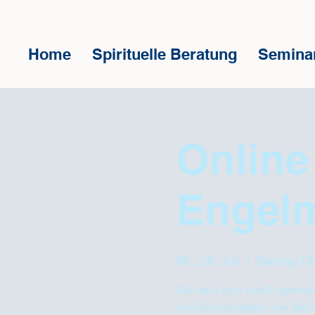
Home
Spirituelle Beratung
Semina
Online
Engelm
Mi., 26. Juli
  |  
Beitrag C
Bei der Licht- und Engelmed
und Schutzengeln, die Sie 