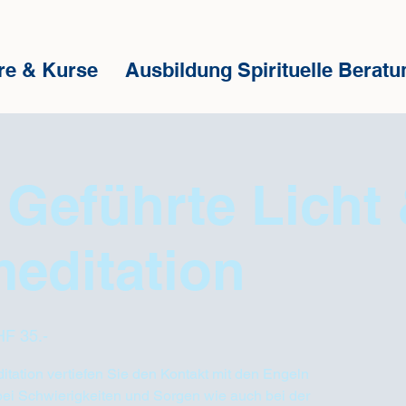
re & Kurse
Ausbildung Spirituelle Beratu
 Geführte Licht
editation
HF 35.-
itation vertiefen Sie den Kontakt mit den Engeln
bei Schwierigkeiten und Sorgen wie auch bei der