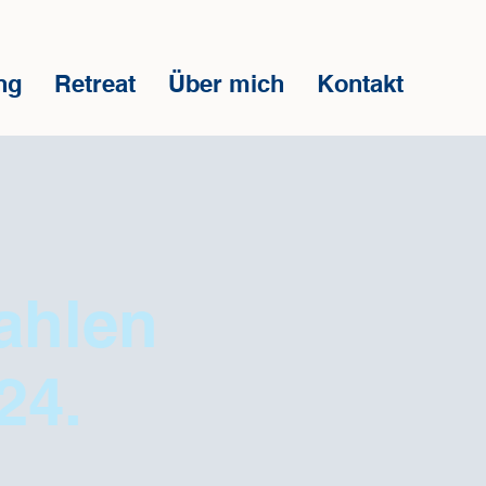
ng
Retreat
Über mich
Kontakt
ahlen
24.