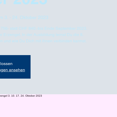
m 3. - 24. Oktober 2023
756- statt CHF 840.-bis Ende September 2023.
r Erzengel. In der Ausbildung lernst Du die 8.
n und wie Du Dich mit ihnen verbinden kannst.
lossen
ungen ansehen