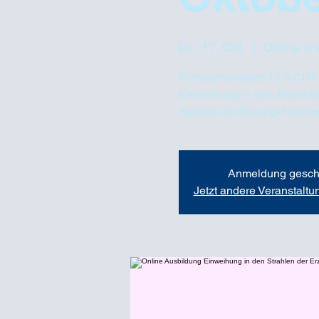
Di., 17. Okt.
  |  
Online vo
Frühbucherrabatt 10 %CHF 
Einweihung in den Strahl de
Stahlen der Erzengel kenne
Anmeldung gesch
Jetzt andere Veranstalt