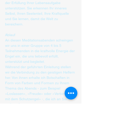
der Erfüllung Ihrer Lebensaufgabe 
unterstützen. Sie erkennen Ihr inneres 
Selbst, Ihren Seelenteil, Ihre Kraftquelle 
und Sie lernen, damit die Welt zu 
bereichern.
Ablauf
An diesen Meditationsabenden schwingen 
wir uns in einer Gruppe von 4 bis 5 
Teilnehmenden in die kraftvolle Energie der 
Engel ein, die uns liebevoll erfüllt, 
unterstützt und begleitet.
Während der geführten Einleitung stellen 
wir die Verbindung zu den geistigen Helfern 
her. Von ihnen erhalte ich Botschaften in 
Form von Farben und Formen zu Ihrem 
Thema des Abends - zum Beispiel 
«Loslassen», «Freude» oder «Verbindung 
mit dem Schutzengel» -, die ich an Sie 
weitergebe.
Mehr anzeigen