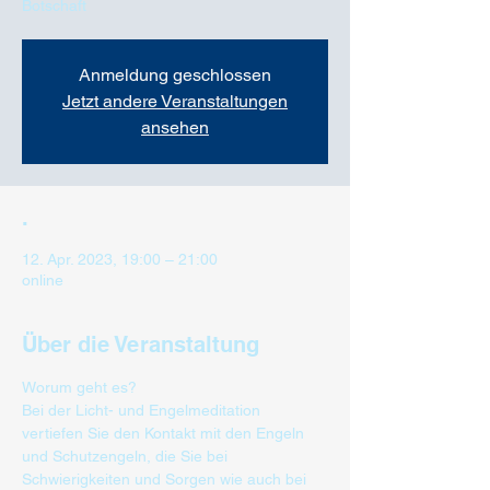
Botschaft
Anmeldung geschlossen
Jetzt andere Veranstaltungen
ansehen
.
12. Apr. 2023, 19:00 – 21:00
online
Über die Veranstaltung
Worum geht es?
Bei der Licht- und Engelmeditation 
vertiefen Sie den Kontakt mit den Engeln 
und Schutzengeln, die Sie bei 
Schwierigkeiten und Sorgen wie auch bei 