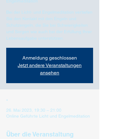
Engelmeditation
Bei der Licht- und Engelmeditation vertiefen
Sie den Kontakt mit den Engeln und
Schutzengeln, die Sie bei Schwierigkeiten
und Sorgen wie auch bei der Erfüllung Ihrer
Lebensaufgabe unterstützen.
Anmeldung geschlossen
Jetzt andere Veranstaltungen
ansehen
.
26. Mai 2023, 19:30 – 21:00
Online Geführte Licht und Engelmeditation
Über die Veranstaltung