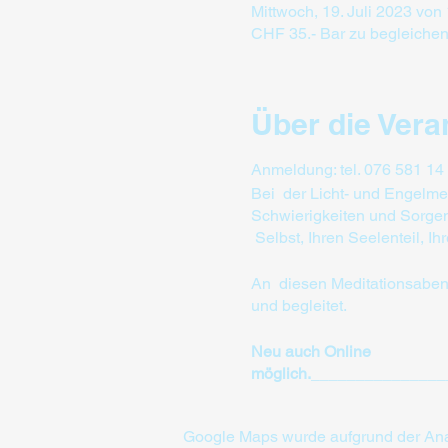
Mittwoch, 19. Juli 2023 von
CHF 35.- Bar zu begleiche
Über die Vera
Anmeldung: tel. 076 581 14
Bei der Licht- und Engelmed
Schwierigkeiten und Sorgen 
Selbst, Ihren Seelenteil, Ih
An diesen Meditationsabenden
und begleitet.
Neu auch Online
möglich.
_______________
_____________________
Engelrituale unterstützen d
Google Maps wurde aufgrund der Analy
bestimmten Zweck, der sch