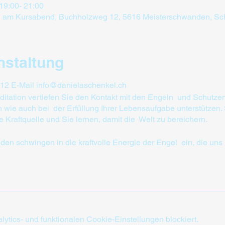
 19:00- 21:00
n am Kursabend, Buchholzweg 12, 5616 Meisterschwanden, Sc
nstaltung
 12 E-Mail info@danielaschenkel.ch
itation vertiefen Sie den Kontakt mit den Engeln und Schutzen
wie auch bei der Erfüllung Ihrer Lebensaufgabe unterstützen. 
re Kraftquelle und Sie lernen, damit die Welt zu bereichern.
 schwingen in die kraftvolle Energie der Engel ein, die uns lie
__________________________________________________
_______________________________________
ie Energie der Veränderung im Universum und bei Ihnen selbst.
tics- und funktionalen Cookie-Einstellungen blockiert.
nellen Genesung von Ihnen oder einem Ihnen nahe stehendem