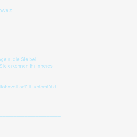
hweiz
geln, die Sie bei
Sie erkennen Ihr inneres
bevoll erfüllt, unterstützt
______________________
 Sie dienen einem
 Menschen, der