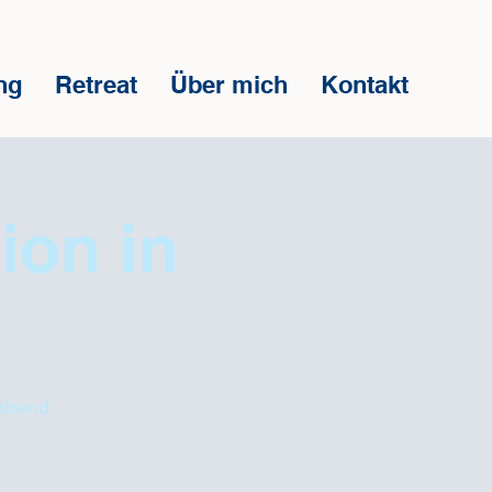
ng
Retreat
Über mich
Kontakt
ion in
sabend