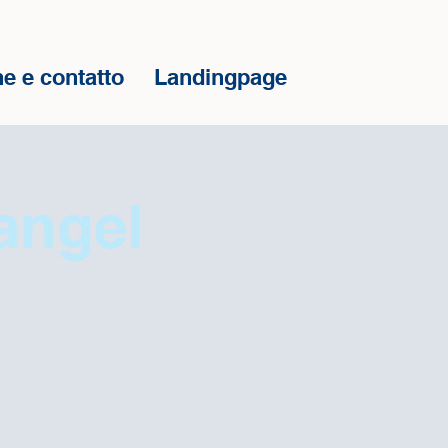
e e contatto
Landingpage
angel