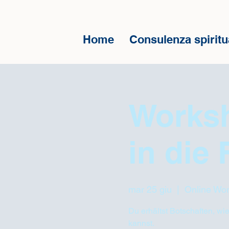
Home
Consulenza spiritu
Works
in die 
mar 25 giu
  |  
Online Wor
Du erhältst Botschaften, wi
kannst.