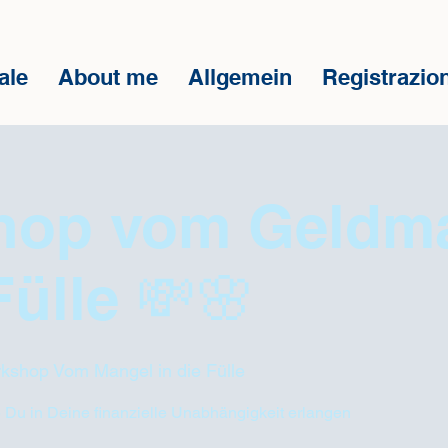
ale
About me
Allgemein
Registrazion
hop vom Geldm
Fülle 💸🌸
kshop Vom Mangel in die Fülle
e Du in Deine finanzielle Unabhängigkeit erlangen