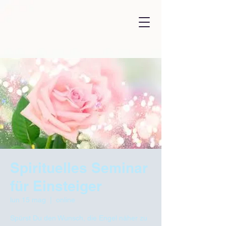
Spirituelles Seminar
für Einsteiger
lun 15 mag
  |  
online
Spürst Du den Wunsch, die Engel näher zu