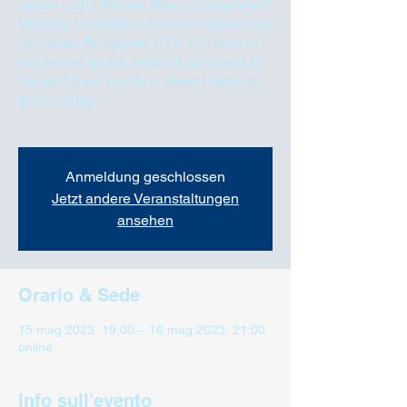
spüren und in Deinem Alltag zu integrieren?
Möchtest Du erfahren, welche medialen und
spirituellen Fähigkeiten in Dir schlummern
und warten darauf, entdeckt und gelebt zu
werden? Dann bist Du in diesem Seminar
genau richtig!
Anmeldung geschlossen
Jetzt andere Veranstaltungen
ansehen
Orario & Sede
15 mag 2023, 19:00 – 16 mag 2023, 21:00
online
Info sull'evento