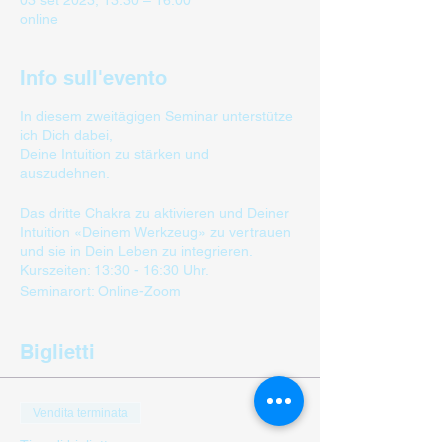
03 set 2023, 13:30 – 16:00
online
Info sull'evento
In diesem zweitägigen Seminar unterstütze
ich Dich dabei,
Deine Intuition zu stärken und
auszudehnen.
Das dritte Chakra zu aktivieren und Deiner
Intuition «Deinem Werkzeug» zu vertrauen
und sie in Dein Leben zu integrieren.
Kurszeiten: 13:30 - 16:30 Uhr.
Seminarort: Online-Zoom
Biglietti
Vendita terminata
Tipo di biglietto