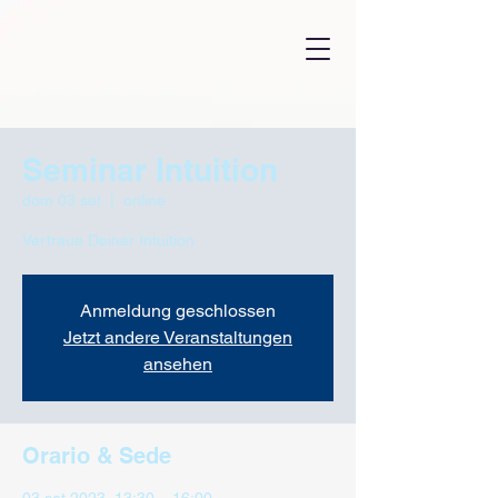
Seminar Intuition
dom 03 set
  |  
online
Vertraue Deiner Intuition
Anmeldung geschlossen
Jetzt andere Veranstaltungen
ansehen
Orario & Sede