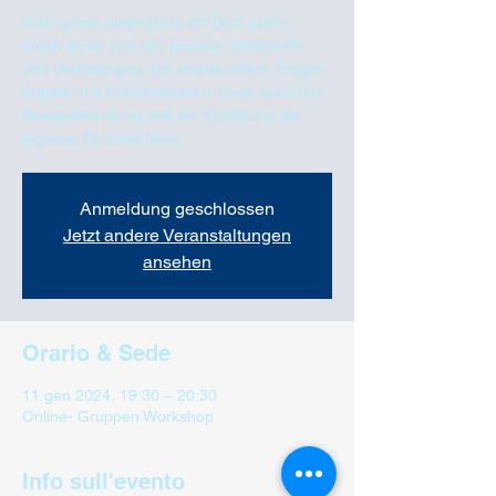
Sehr gerne unterstütze ich Dich dabei,
durch diese Zeit des grossen Umbruchs
und Veränderung, bei existenziellen Fragen,
Ängste und Unsicherheiten sowie auch der
Bewusstwerdung und der Entfaltung der
eigenen Persönlichkeit.
Anmeldung geschlossen
Jetzt andere Veranstaltungen
ansehen
Orario & Sede
11 gen 2024, 19:30 – 20:30
Online- Gruppen Workshop
Info sull'evento