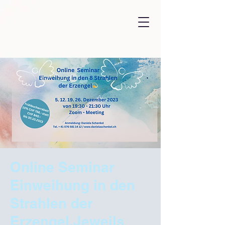
Online Seminar
Einweihung in den
Strahlen der
Erzengel.Jeweils