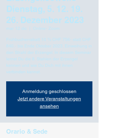
Dienstag, 5. 12. 19.
26. Dezember 2023
mar 12 dic
  |  
Online- Zoom
Frühbucherrabatt 10 % CHF 756- statt CHF
840.- bis Ende Oktober 2023. Einweihung in
den Strahl der Erzengel. In diesem Seminar
lernst Du die 8. Stahlen der Erzengel
kennen und wie Du Dich mit ihnen
verbinden kannst.
Anmeldung geschlossen
Jetzt andere Veranstaltungen
ansehen
Orario & Sede