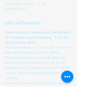
12 dic 2023, 19:30 – 21:30
Online- Zoom
Info sull'evento
Online Seminar Einweihung in den Strahlen 
der Erzengel. Jeweils Dienstag,  5. 12. 19. 
26. Dezember 2023
Frühbucherrabatt 10 %CHF 756-  statt CHF 
840.-bis Ende Oktober 2023. Online 
Seminar Einweihung in den Strahlen der 
Erzengel Jeweils Dienstag, 5. 12. 19. 26. 
Dezember 2023, jeweils von 19:30 - 21.30 
Uhr auf Zoom. Auch Einzellektionen 
 buchbar.
In diesem Seminar lernst Du die 8. Starhlen 
der Erzengel kennen wie Du Dich mit ihnen 
verbinden kannst.
Jeder von ihnen besitzt besondere 
himmlische Kräfte, die Dich in ihrem 