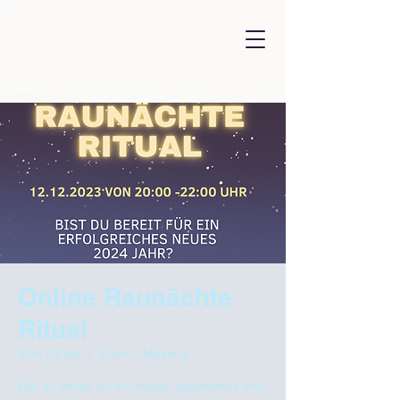
Online Raunächte
Ritual
dom 24 dic
  |  
Zoom - Meeting
Bist du bereit für ein neues, glückliches und