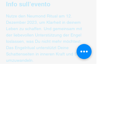
Info sull'evento
Nutze den Neumond Ritual am 12. 
Dezember 2023, um Klarheit in deinem 
Leben zu schaffen. Und gemeinsam mit 
der liebevollen Unterstützung der Engel 
loslassen, was Du nicht mehr möchtest. 
Das Engelritual unterstützt Deine 
Schattenseiten in inneren Kraft und Stärke 
umzuwandeln.
Durch die transformierende violettfarbene 
Flamme von Erzengel Metatron, erlebst Du 
wieder innere Freude, Fülle und 
Leichtigkeit.
Beitrag CHF 120.- zu begleichen vor 
Kursbeginn.
Bankverbindung Zürcher Kantonalbank 
Gesundheitspraxis Kraftquelle Daniela 
Schenkel IBAN CH 54 0070 0110 0037 
7429 7
oder TWINT