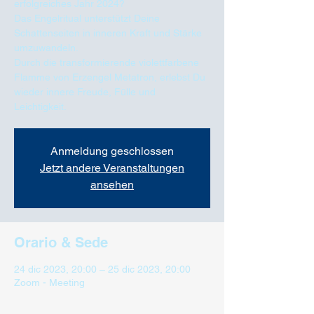
erfolgreiches Jahr 2024?
Das Engelritual unterstützt Deine
Schattenseiten in inneren Kraft und Stärke
umzuwandeln.
Durch die transformierende violettfarbene
Flamme von Erzengel Metatron, erlebst Du
wieder innere Freude, Fülle und
Anmeldung geschlossen
Jetzt andere Veranstaltungen
ansehen
Orario & Sede
24 dic 2023, 20:00 – 25 dic 2023, 20:00
Zoom - Meeting