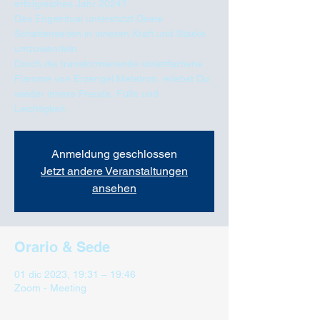
erfolgreiches Jahr 2024?
Das Engelritual unterstützt Deine
Schattenseiten in inneren Kraft und Stärke
umzuwandeln.
Durch die transformierende violettfarbene
Flamme von Erzengel Metatron, erlebst Du
wieder innere Freude, Fülle und
Anmeldung geschlossen
Jetzt andere Veranstaltungen
ansehen
Orario & Sede
01 dic 2023, 19:31 – 19:46
Zoom - Meeting