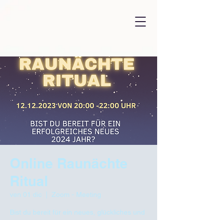
Online Raunächte
Ritual
ven 01 dic
  |  
Zoom - Meeting
Bist du bereit für ein neues, glückliches und