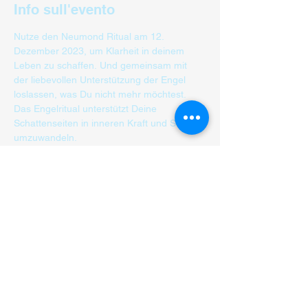
Info sull'evento
Nutze den Neumond Ritual am 12. 
Dezember 2023, um Klarheit in deinem 
Leben zu schaffen. Und gemeinsam mit 
der liebevollen Unterstützung der Engel 
loslassen, was Du nicht mehr möchtest. 
Das Engelritual unterstützt Deine 
Schattenseiten in inneren Kraft und Stärke 
umzuwandeln.
Durch die transformierende violettfarbene 
Flamme von Erzengel Metatron, erlebst Du 
wieder innere Freude, Fülle und 
Leichtigkeit.
Beitrag CHF 120.- zu begleichen vor 
Kursbeginn.
Bankverbindung Zürcher Kantonalbank 
Gesundheitspraxis Kraftquelle Daniela 
Schenkel IBAN CH 54 0070 0110 0037 
7429 7
oder TWINT