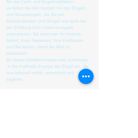
Bei der Licht- und Engelmeditation 
vertiefen Sie den Kontakt mit den Engeln 
und Schutzengeln, die Sie bei 
Schwierigkeiten und Sorgen wie auch bei 
der Erfüllung Ihrer Lebensaufgabe 
unterstützen. Sie erkennen Ihr inneres 
Selbst, Ihren Seelenteil, Ihre Kraftquelle 
und Sie lernen, damit die Welt zu 
bereichern.
An diesen Meditationsabenden schwingen 
 in die kraftvolle Energie der Engel ein, die 
uns liebevoll erfüllt, unterstützt und 
begleitet.
Biglietti
Vendita terminata
Tipo di biglietto
Licht und Engelmeditation