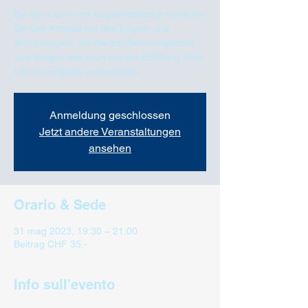
Bei der Licht- und Engelmeditation vertiefen
Sie den Kontakt mit den Engeln und
Schutzengeln, die Sie bei Schwierigkeiten
und Sorgen wie auch bei der Erfüllung Ihrer
Lebensaufgabe unterstützen.
Anmeldung geschlossen
Jetzt andere Veranstaltungen
ansehen
Orario & Sede
31 mag 2023, 19:30 – 21:00
Beitrag CHF 35.-
Info sull'evento