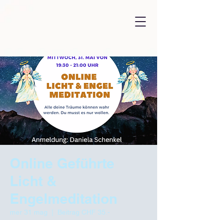
Online Geführte
Licht &
Engelmeditation
mer 31 mag
  |  
Beitrag CHF 35.-