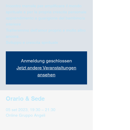
Incontro mensile per amplificare il mondo
spirituale e per la propria crescita personale
apprendimento a guarigione del bambino/a
interiore
Tratteremmo dell'amor proprio e molto altro
ancora.
Sviluppo e crescita spirituale
Anmeldung geschlossen
Jetzt andere Veranstaltungen
ansehen
Orario & Sede
05 set 2023, 19:30 – 21:30
Online Gruppo Angeli