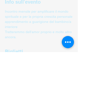
Info sull'evento
Incontro mensile per amplificare il mondo 
spirituale e per la propria crescita personale
apprendimento a guarigione del bambino/a 
interiore
Tratteremmo dell'amor proprio e molto altro 
ancora. 
Biglietti
Vendita terminata
Tipo di biglietto
Gruppo Angeli
Scopri di più
Prezzo
80,00 CHF