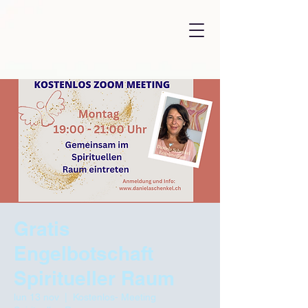
Gratis
Engelbotschaft
Spiritueller Raum
lun 13 nov
  |  
Kostenlos- Meeting