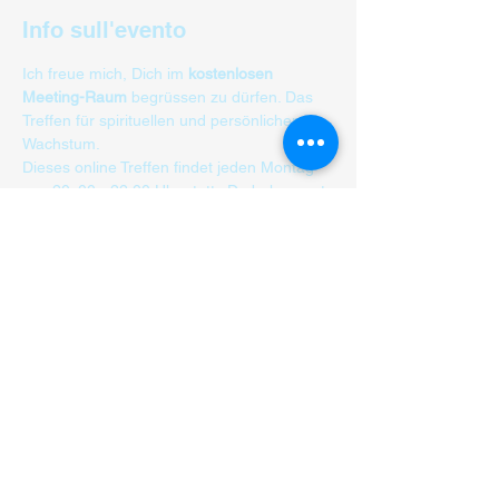
Info sull'evento
Ich freue mich, Dich im 
kostenlosen 
Meeting-Raum 
begrüssen zu dürfen. Das 
Treffen für spirituellen und persönlichen 
Wachstum.
Dieses online Treffen findet jeden Montag 
von 20: 00 - 22:00 Uhr statt.  Du bekommst 
kurze Engelbotschaften, die Dich in Deiner 
aktuellen Lebenssituation Klarheit und 
neue Impulse vermitteln. Auch ein Gefäss 
für Fragen und Impulsen zu spirituellen 
Themen.
Teilnehmer/ in maximal 8 pro Meeting 
Session.
Anmeldung über:
 Anmeldeformular, E-mail: 
info@danielaschenkel.ch oder  Tel. 
0765811412.