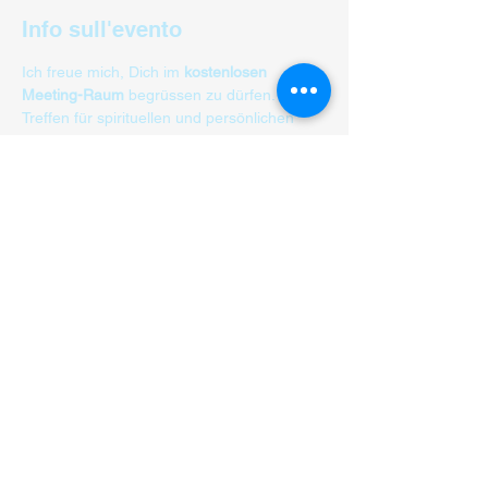
Info sull'evento
Ich freue mich, Dich im 
kostenlosen 
Meeting-Raum 
begrüssen zu dürfen. Das 
Treffen für spirituellen und persönlichen 
Wachstum.
Dieses online Treffen findet jeden Montag 
von 20: 00 - 22:00 Uhr statt.  Du bekommst 
kurze Engelbotschaften, die Dich in Deiner 
aktuellen Lebenssituation Klarheit und 
neue Impulse vermitteln. Auch ein Gefäss 
für Fragen und Impulsen zu spirituellen 
Themen.
Teilnehmer/ in maximal 8 pro Meeting 
Session.
Anmeldung über das Anmeldeformular.
Condividi questo evento