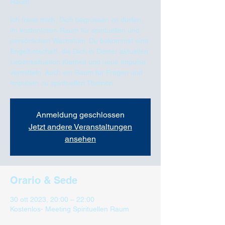
Raum
Ich freue mich, Dich begrüssen zu dürfen,
im kostenlosen Raum für spirituellen und
persönlichen Wachstum. Du bekommst eine
Engelbotschaft, die Dich in Deiner aktuellen
Lebenssituation Klarheit und neue Impulse
vermitteln. Auch ein Raum für Fragen und
Impulsen zu spirituellen Themen
Anmeldung geschlossen
Jetzt andere Veranstaltungen
ansehen
Orario & Sede
30 ott 2023, 20:00 – 22:00
Kostenlos- Meeting Spirituellen Raum