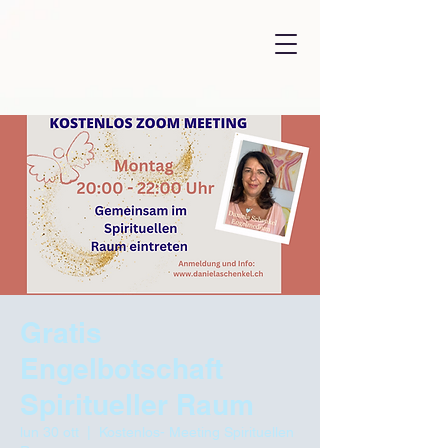
Gratis
Engelbotschaft
Spiritueller Raum
lun 30 ott
  |  
Kostenlos- Meeting Spirituellen