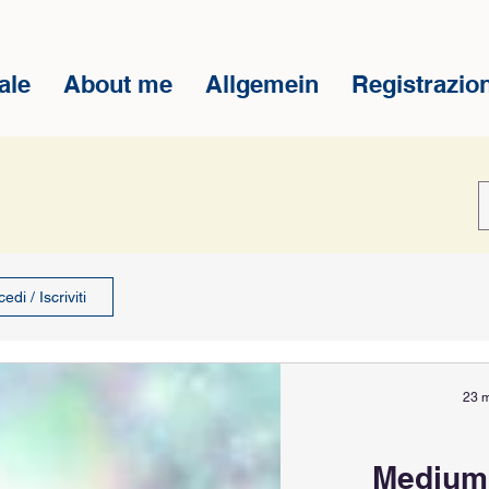
ale
About me
Allgemein
Registrazion
edi / Iscriviti
23 
Medium 